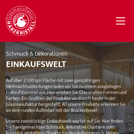
Glasmanufaktur
HARZKRISTALL
Schmuck & Dekorationen
EINKAUFSWELT
Auf über 2.500 qm Fläche mit zwei ganzjährigen
Weihnachtsabteilungen laden wir Sie zu einem ausgiebigen
Einkaufsbummel ein. Hier erleben Sie Glas in allen Formen und
Farben. Ein Großteil der Produkte wird noch heute in der
Glasmanufaktur hergestellt. All unsere Produkte erkennen Sie
an dem runden Aufkleber mit der Brockenhexe!
Unsere zweistöckige Einkaufswelt wartet auf Sie. Hier finden
Sie handgemachten Schmuck, dekorative Glastiere oder
kunstvoll gestaltete Objekte für den Außenbereich. Neben