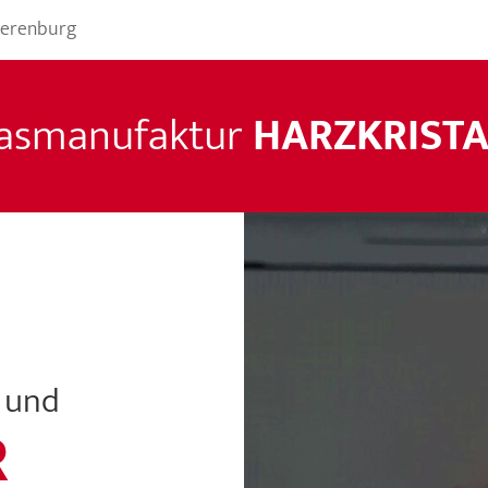
 Derenburg
asmanufaktur
HARZKRISTA
 und
R